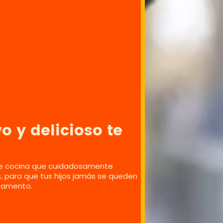
o y delicioso te
e cocina que cuidadosamente
ios, para que tus hijos jamás se queden
mpamento.