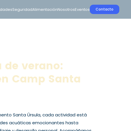
idades
Seguridad
Alimentación
Nosotros
Eventos
Contacto
a de verano:
 en Camp Santa
nto Santa Úrsula, cada actividad está
dades acuáticas emocionantes hasta
dizaje y desarrollo personal. Acompáñanos