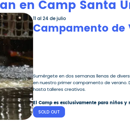
an en Camp Santa Ú
11 al 24 de julio
Campamento de V
Sumérgete en dos semanas llenas de divers
en nuestro primer campamento de verano. De
hasta talleres creativos.
El Camp es exclusivamente para niños y n
SOLD OUT