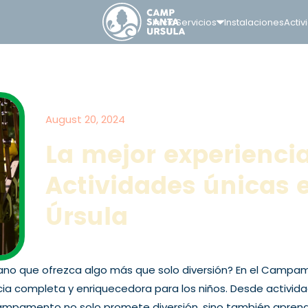
Inicio
Servicios
Instalaciones
Activ
August 20, 2024
La mejor experienci
Actividades únicas
Úrsula
o que ofrezca algo más que solo diversión? En el Campame
cia completa y enriquecedora para los niños. Desde activi
 campamento no solo promete diversión, sino también apren