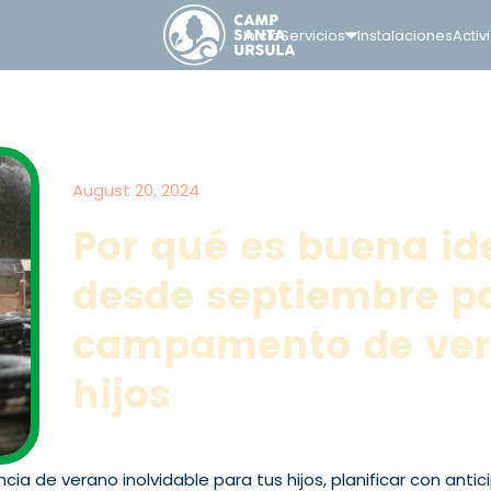
Inicio
Servicios
Instalaciones
Activ
August 20, 2024
Por qué es buena id
desde septiembre pa
campamento de ver
hijos
ia de verano inolvidable para tus hijos, planificar con anti