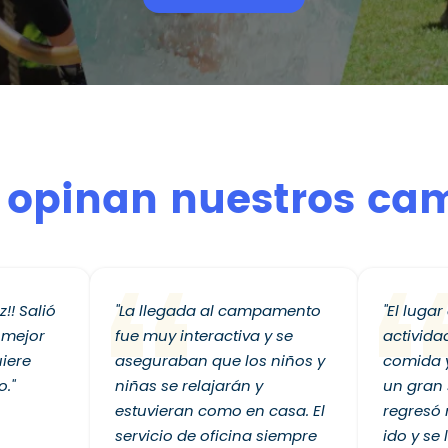
 opinan nuestros ca
z!! Salió
"La llegada al campamento
"El luga
 mejor
fue muy interactiva y se
activida
iere
aseguraban que los niños y
comida y
o."
niñas se relajarán y
un gran 
estuvieran como en casa. El
regresó 
servicio de oficina siempre
ido y se