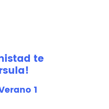
mistad te
rsula!
erano 1