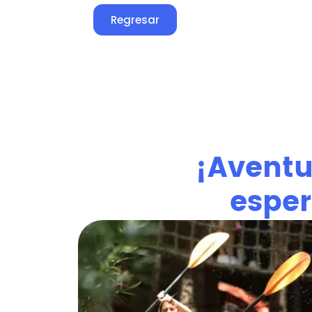
Regresar
¡Aventur
esper